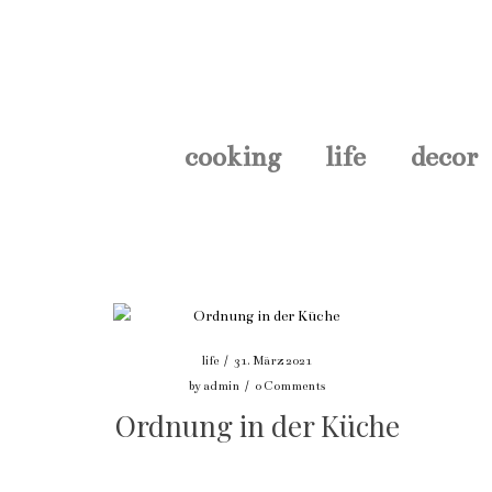
cooking
life
decor
life
/
31. März 2021
by
admin
/
0 Comments
Ordnung in der Küche