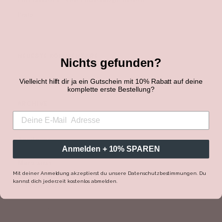
Ein Pizzastein – viele Einsatzmöglichkeiten
Pesto
NEUESTE KOMMENTARE
Nichts gefunden?
Vielleicht hilft dir ja ein Gutschein mit 10% Rabatt auf deine
komplette erste Bestellung?
ARCHIVE
April 2021
Anmelden + 10% SPAREN
März 2021
Mit deiner Anmeldung akzeptierst du unsere Datenschutzbestimmungen. Du
kannst dich jederzeit kostenlos abmelden.
Februar 2021
Januar 2021