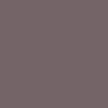
KATEGORIEN
cooking
decor
life
META
Anmelden
Feed der Einträge
Kommentare-Feed
WordPress.org