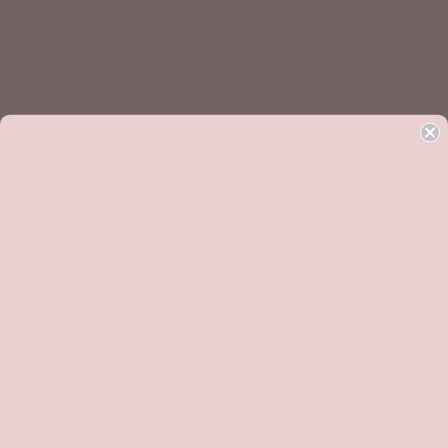
life
/
6. April 2021
by
admin
/
0 Comments
Bienenwachs-Salbe
SEARCH
NEUESTE BEITRÄGE
DIY Flaschen-Windlicht
DIY Haustürdeko
Focaccia