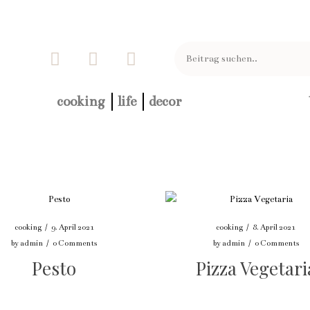
cooking
life
decor
cooking
/
9. April 2021
cooking
/
8. April 2021
by
admin
/
0 Comments
by
admin
/
0 Comments
Pesto
Pizza Vegetari