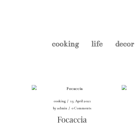
cooking
life
decor
cooking
/
13. April 2021
by
admin
/
0 Comments
Focaccia