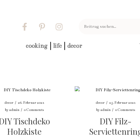
cooking
life
decor
decor
/
26. Februar 2021
decor
/
25. Februar 2021
by
admin
/
0 Comments
by
admin
/
0 Comments
DIY Tischdeko
DIY Filz-
Holzkiste
Serviettenrin