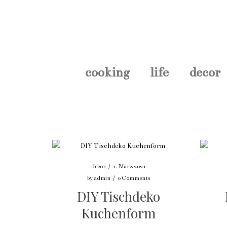
cooking
life
decor
decor
/
1. März 2021
by
admin
/
0 Comments
DIY Tischdeko
Kuchenform