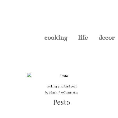
cooking
life
decor
cooking
/
9. April 2021
by
admin
/
0 Comments
Pesto