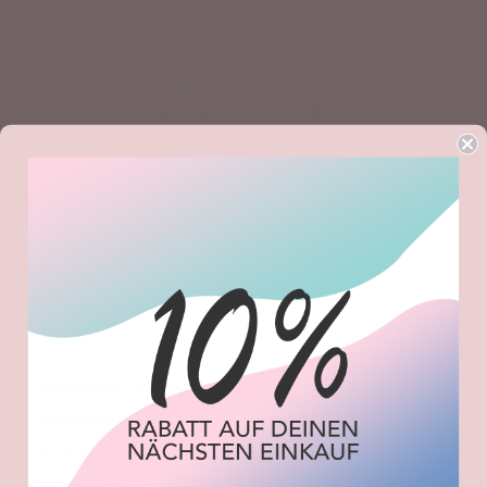
decor
/
16. April 2021
by
admin
/
0 Comments
DIY Haustürdeko
SEARCH
NEUESTE BEITRÄGE
DIY Flaschen-Windlicht
DIY Haustürdeko
Focaccia