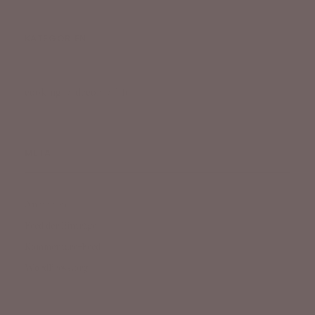
KATEGORIEN
cooking
decor
life
META
Anmelden
Feed der Einträge
Kommentare-Feed
WordPress.org