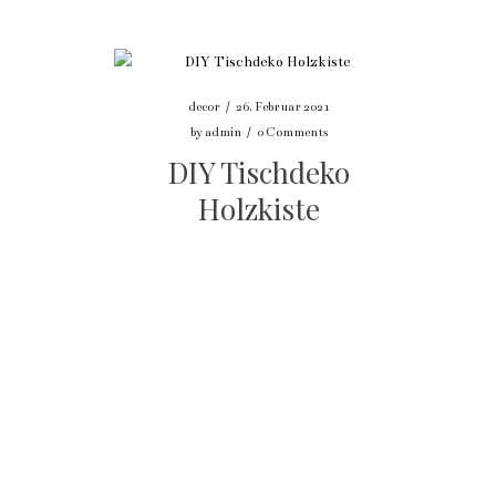
decor
/
26. Februar 2021
by
admin
/
0 Comments
DIY Tischdeko
Holzkiste