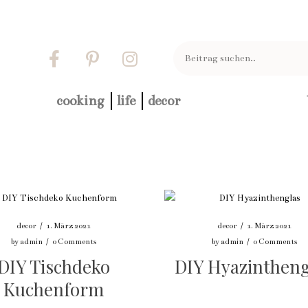
cooking
life
decor
decor
/
1. März 2021
decor
/
1. März 2021
by
admin
/
0 Comments
by
admin
/
0 Comments
DIY Tischdeko
DIY Hyazintheng
Kuchenform