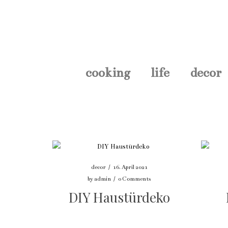
cooking
life
decor
decor
/
16. April 2021
by
admin
/
0 Comments
DIY Haustürdeko